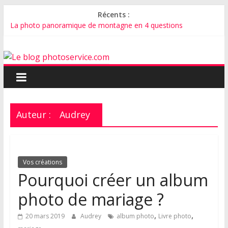
Récents :
La photo panoramique de montagne en 4 questions
Pourquoi créer un album photo de mariage ?
Comment faire un faire-part de mariage avec vos plus belles
photos ?
Comment bien photographier son chat ?
Comment photographier un bébé ?
Auteur :
Audrey
Vos créations
Pourquoi créer un album
photo de mariage ?
,
,
20 mars 2019
Audrey
album photo
Livre photo