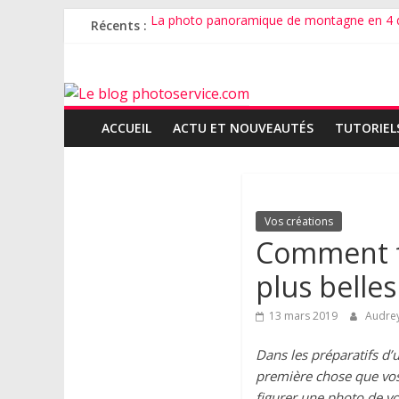
Récents :
La photo panoramique de montagne en 4 
Pourquoi créer un album photo de mariage
Comment faire un faire-part de mariage ave
Comment bien photographier son chat ?
Comment photographier un bébé ?
ACCUEIL
ACTU ET NOUVEAUTÉS
TUTORIEL
Vos créations
Comment fa
plus belle
13 mars 2019
Audre
Dans les préparatifs d’u
première chose que vos 
figurer une photo de vo