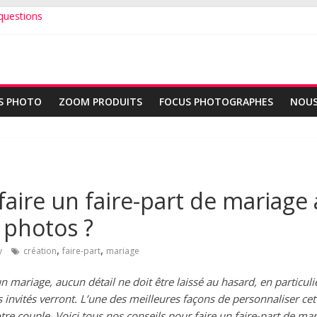
questions
 ?
c vos plus belles photos ?
S PHOTO
ZOOM PRODUITS
FOCUS PHOTOGRAPHES
NOUS
ire un faire-part de mariage 
s photos ?
,
,
y
création
faire-part
mariage
n mariage, aucun détail ne doit être laissé au hasard, en particulier
invités verront. L’une des meilleures façons de personnaliser cet o
tre couple. Voici tous nos conseils pour faire un faire-part de ma