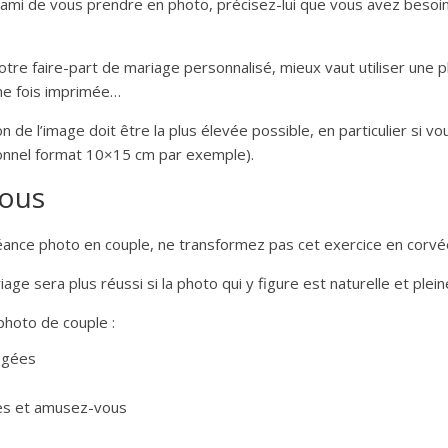
ami de vous prendre en photo, précisez-lui que vous avez besoi
votre faire-part de mariage personnalisé, mieux vaut utiliser une 
une fois imprimée…
n de l’image doit être la plus élevée possible, en particulier si vo
tionnel format 10×15 cm par exemple).
vous
éance photo en couple, ne transformez pas cet exercice en corvée
age sera plus réussi si la photo qui y figure est naturelle et plei
photo de couple :
figées
s et amusez-vous