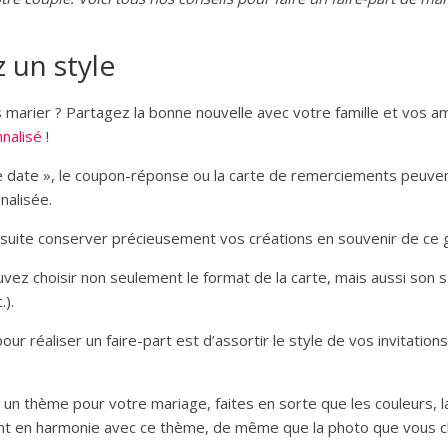
z un style
arier ? Partagez la bonne nouvelle avec votre famille et vos ami
nalisé
!
 date », le coupon-réponse ou la carte de remerciements peuvent 
nalisée.
nsuite conserver précieusement vos créations en souvenir de ce g
uvez choisir non seulement le format de la carte, mais aussi son st
.).
ur réaliser un faire-part est d’assortir le style de vos invitations
i un thème pour votre mariage, faites en sorte que les couleurs, l
ient en harmonie avec ce thème, de même que la photo que vous ch