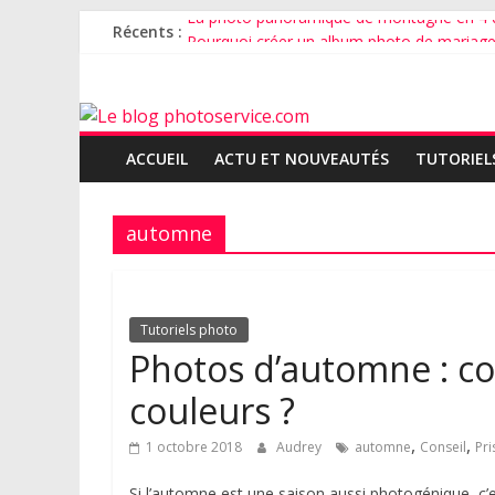
La photo panoramique de montagne en 4 
Récents :
Pourquoi créer un album photo de mariage
Comment faire un faire-part de mariage ave
Comment bien photographier son chat ?
Comment photographier un bébé ?
ACCUEIL
ACTU ET NOUVEAUTÉS
TUTORIEL
automne
Tutoriels photo
Photos d’automne : c
couleurs ?
,
,
1 octobre 2018
Audrey
automne
Conseil
Pri
Si l’automne est une saison aussi photogénique, c’es