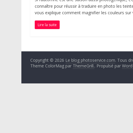
connaître pour réussir à traduire en photo les teint
vous explique comment magnifier les couleurs sur
Lire la suite
Copyright © 2026
Le blog photoservice.com
. Tous dr
Theme ColorMag par
ThemeGrill.
. Propulsé par
Word