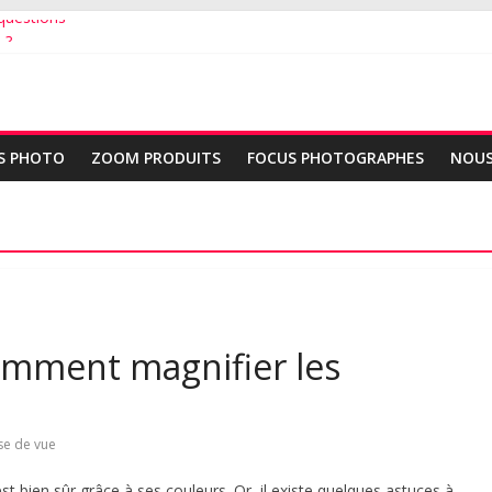
questions
 ?
c vos plus belles photos ?
S PHOTO
ZOOM PRODUITS
FOCUS PHOTOGRAPHES
NOUS
omment magnifier les
se de vue
t bien sûr grâce à ses couleurs. Or, il existe quelques astuces à