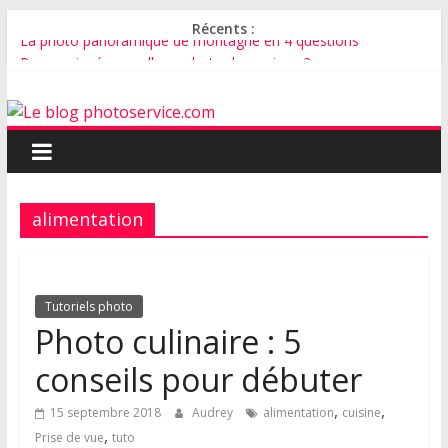
Récents :
La photo panoramique de montagne en 4 questions
Pourquoi créer un album photo de mariage ?
Comment faire un faire-part de mariage avec vos plus belles
photos ?
Comment bien photographier son chat ?
Comment photographier un bébé ?
alimentation
Tutoriels photo
Photo culinaire : 5
conseils pour débuter
,
,
15 septembre 2018
Audrey
alimentation
cuisine
,
Prise de vue
tuto