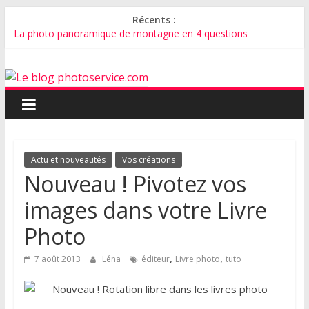
Récents :
La photo panoramique de montagne en 4 questions
Pourquoi créer un album photo de mariage ?
Comment faire un faire-part de mariage avec vos plus belles
photos ?
Comment bien photographier son chat ?
Comment photographier un bébé ?
Actu et nouveautés
Vos créations
Nouveau ! Pivotez vos
images dans votre Livre
Photo
,
,
7 août 2013
Léna
éditeur
Livre photo
tuto